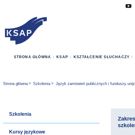
Przejdź do głównej treści
Przejdź do menu
Przejdź do stopki
Zmień wersję językową strony
STRONA GŁÓWNA
KSAP
KSZTAŁCENIE SŁUCHACZY
Jesteś tutaj:
Strona główna
Szkolenia
Język zamówień publicznych i funduszy unij
Szkolenia
Zakre
szkole
Kursy językowe