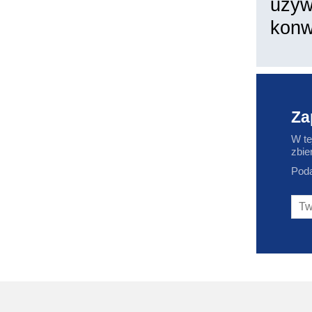
używ
konw
Za
W te
zbie
Poda