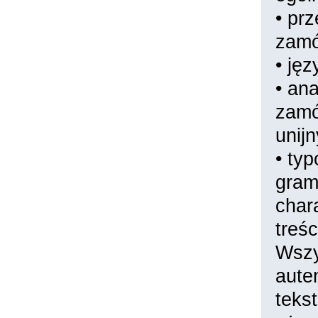
• pr
zamó
• jęz
• an
zamó
unij
• ty
gram
char
treś
Wszy
aute
teks