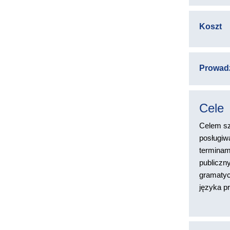
Koszt
Prowad
Cele
Celem szk
posługiw
terminam
publiczny
gramatyc
języka p