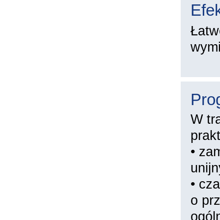
Efek
Łatw
wymi
Pro
W tr
prak
• za
unij
• cz
o pr
ogóln