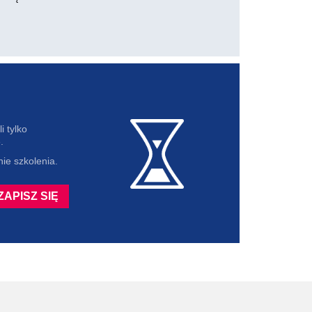
i tylko
.
ie szkolenia.