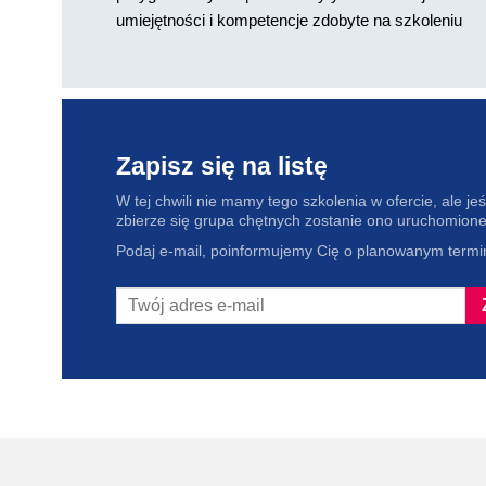
umiejętności i kompetencje zdobyte na szkoleniu
Zapisz się na listę
W tej chwili nie mamy tego szkolenia w ofercie, ale jeśl
zbierze się grupa chętnych zostanie ono uruchomione
Podaj e-mail, poinformujemy Cię o planowanym termin