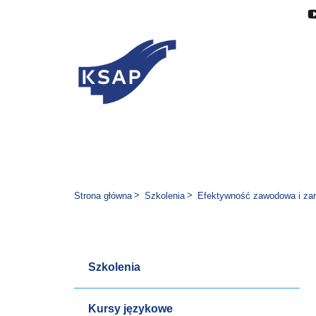
Przejdź do głównej treści
Przejdź do menu
Przejdź do stopki
Zmień wersję językową stron
Jesteś tutaj:
Strona główna
Szkolenia
Efektywność zawodowa i za
Szkolenia
Kursy językowe