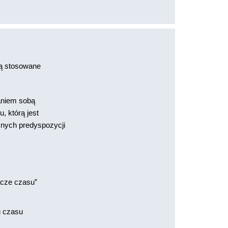
ą stosowane
aniem sobą
, którą jest
znych predyspozycji
acze czasu”
u czasu