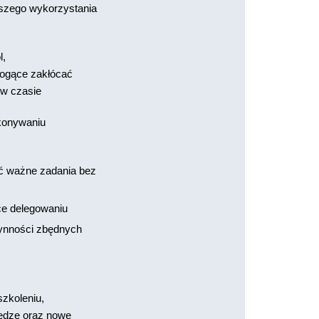
jszego wykorzystania
l,
ogące zakłócać
 w czasie
konywaniu
ać ważne zadania bez
ce delegowaniu
zynności zbędnych
szkoleniu,
edzę oraz nowe