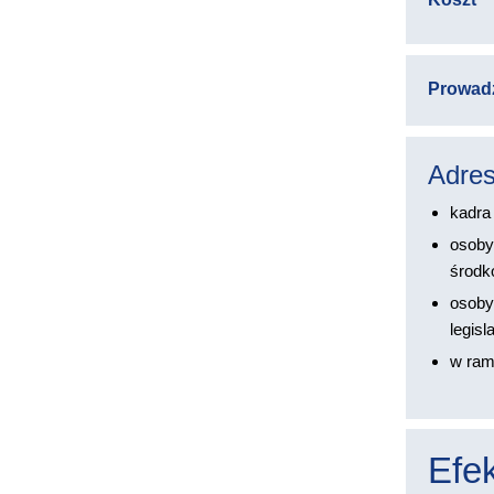
Prowad
Adres
kadra
osoby
środk
osoby
legis
w ram
Efek