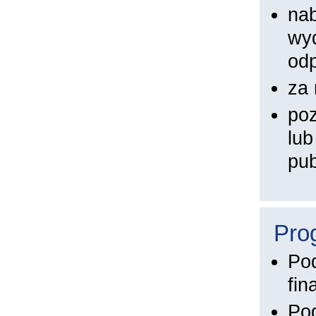
nab
wy
od
za 
poz
lub
pub
Pro
Po
fi
Po