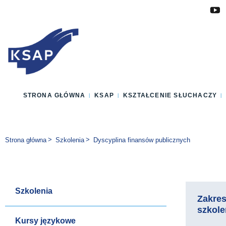
Przejdź do głównej treści
Przejdź do menu
Przejdź do stopki
Zmień wersję językową strony
STRONA GŁÓWNA
KSAP
KSZTAŁCENIE SŁUCHACZY
Jesteś tutaj:
Strona główna
Szkolenia
Dyscyplina finansów publicznych
Szkolenia
Zakre
szkole
Kursy językowe