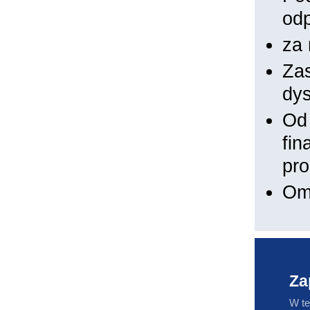
od
za 
Zas
dys
Od 
fin
pr
Om
Za
W te