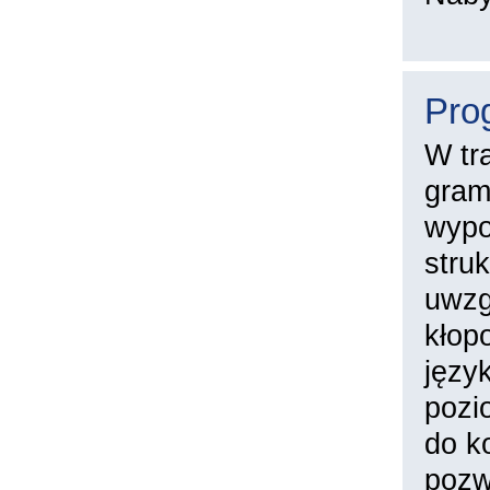
Pro
W tr
gram
wypo
stru
uwzg
kłop
języ
pozi
do k
pozw