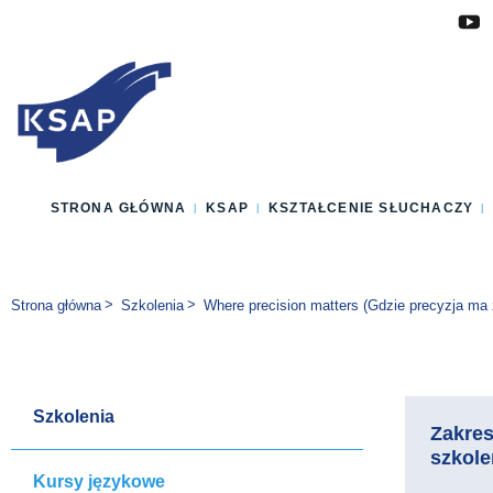
Przejdź do głównej treści
Przejdź do menu
Przejdź do stopki
Zmień wersję językową strony
STRONA GŁÓWNA
KSAP
KSZTAŁCENIE SŁUCHACZY
Jesteś tutaj:
Strona główna
Szkolenia
Where precision matters (Gdzie precyzja m
Szkolenia
Zakre
szkole
Kursy językowe