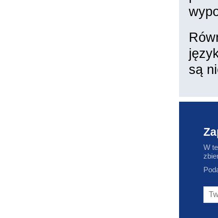
wypo
Równ
języ
są n
Za
W te
zbie
Poda