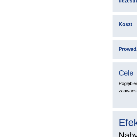
uczest
Koszt
Prowad
Cele
Pogłębie
zaawan
Efek
Naby