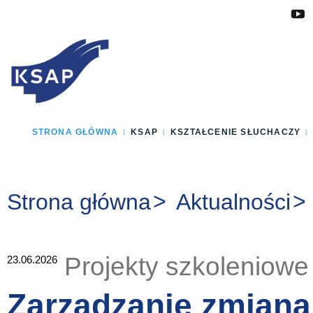
Przejdź do głównej treści
Przejdź do menu
Przejdź do stopki
Zmień wersję językową strony
STRONA GŁÓWNA
KSAP
KSZTAŁCENIE SŁUCHACZY
Jesteś tutaj:
Strona główna
Aktualności
Projekty szkoleniowe
23.06.2026
Zarządzanie zmianą 