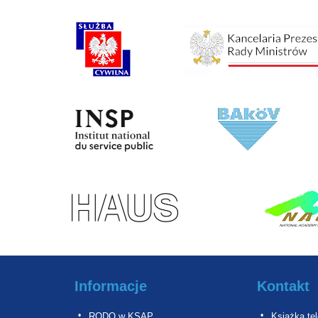
Informacje
Kontakt
RODO w KSAP
Książka te