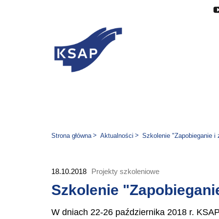
Przejdź do głównej treści
Przejdź do menu
Przejdź do stopki
Zmień wersję językową stron
Jesteś tutaj:
Strona główna
Aktualności
Szkolenie "Zapobieganie i 
18.10.2018
Projekty szkoleniowe
Szkolenie "Zapobieganie
W dniach 22-26 października 2018 r. KSAP