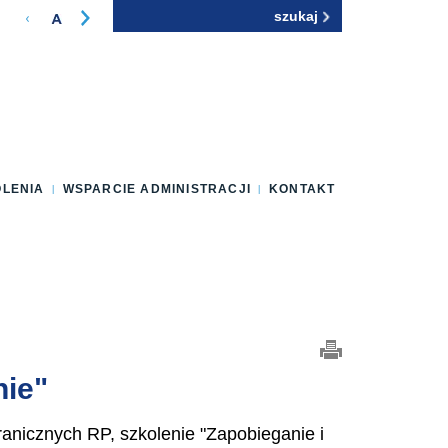
Szukaj
Formularz
wyszukiwania
OLENIA
WSPARCIE ADMINISTRACJI
KONTAKT
nie"
anicznych RP, szkolenie "Zapobieganie i