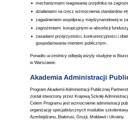
mechanizmami reagowania urzędnika na zagrożen
działaniami na rzecz wzmocnienia standardów e
zagadnieniem współpracy międzynarodowej w zakr
zagrożeniami korupcyjnymi w absorbcji funduszy
zasadami przejrzystości, konkurencyjności i obi
gospodarowania mieniem publicznym.
Ponadto uczestnicy odbędą wizyty studyjne w Biu
w Warszawie.
Akademia Administracji Publ
Program Akademii Administracji Publicznej Partner
został stworzony przez Krajową Szkołę Administracji
Celem Programu jest wzmocnienie administracji pu
organizację specjalistycznych modułów szkoleniowyc
Azerbejdżanu, Białorusi, Gruzji, Mołdawii i Ukrainy.