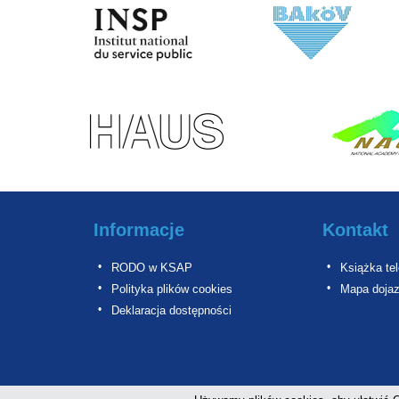
Informacje
Kontakt
RODO w KSAP
Książka te
Polityka plików cookies
Mapa doja
Deklaracja dostępności