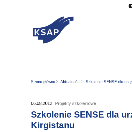
Przejdź do głównej treści
Przejdź do menu
Przejdź do stopki
Zmień wersję językową stron
Jesteś tutaj:
Strona główna
Aktualności
Szkolenie SENSE dla urzęd
06.08.2012
Projekty szkoleniowe
Szkolenie SENSE dla ur
Kirgistanu