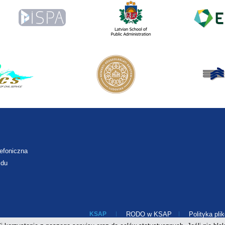
lefoniczna
zdu
KSAP
RODO w KSAP
Polityka pli