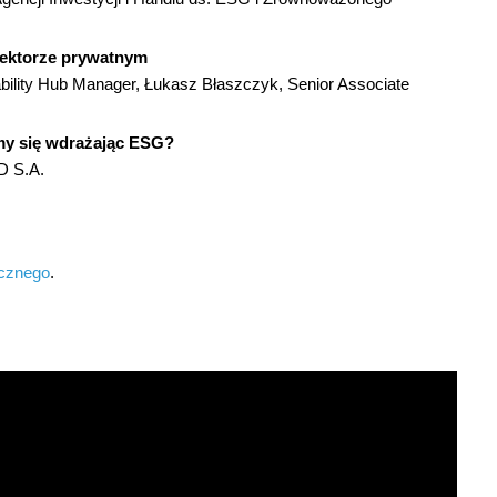
sektorze prywatnym
lity Hub Manager, ​​Łukasz Błaszczyk, Senior Associate
y się wdrażając ESG?
D S.A.
icznego
.