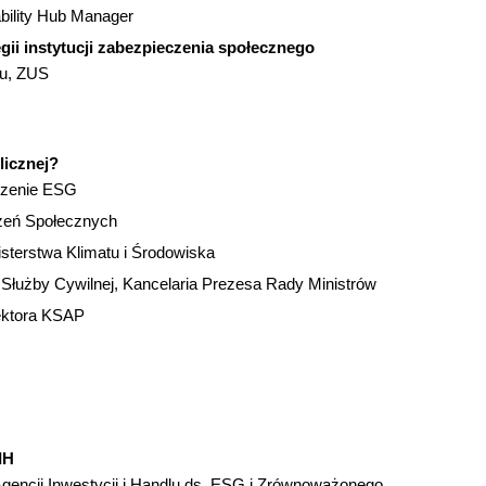
bility Hub Manager
i instytucji zabezpieczenia społecznego
gu, ZUS
licznej?
szenie ESG
zeń Społecznych
sterstwa Klimatu i Środowiska
Służby Cywilnej, Kancelaria Prezesa Rady Ministrów
ektora KSAP
IH
gencji Inwestycji i Handlu ds. ESG i Zrównoważonego