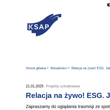
Przejdź do głównej treści
Przejdź do menu
Przejdź do stopki
Zmień wersję językową stron
Jesteś tutaj:
Strona główna
Aktualności
Relacja na żywo! ESG. Jak 
21.01.2025
Projekty szkoleniowe
Relacja na żywo! ESG. J
Zapraszamy do oglądania trasmisji ze s