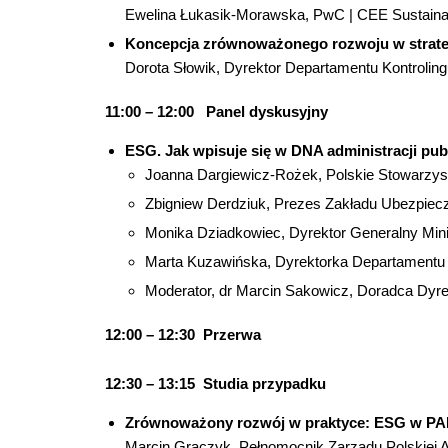
Ewelina Łukasik-Morawska, PwC | CEE Sustaina
Koncepcja zrównoważonego rozwoju w strategi
Dorota Słowik, Dyrektor Departamentu Kontrolin
11:00 – 12:00 Panel dyskusyjny
ESG. Jak wpisuje się w DNA administracji pub
Joanna Dargiewicz-Rożek, Polskie Stowarzy
Zbigniew Derdziuk, Prezes Zakładu Ubezpiec
Monika Dziadkowiec, Dyrektor Generalny Mini
Marta Kuzawińska, Dyrektorka Departamentu 
Moderator, dr Marcin Sakowicz, Doradca Dyr
12:00 – 12:30 Przerwa
12:30 – 13:15 Studia przypadku
Zrównoważony rozwój w praktyce: ESG w PA
Marcin Graczyk, Pełnomocnik Zarządu Polskiej A