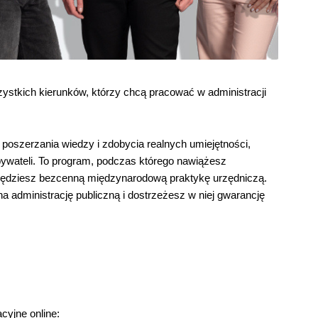
stkich kierunków, którzy chcą pracować w administracji
poszerzania wiedzy i zdobycia realnych umiejętności,
bywateli. To program, podczas którego nawiążesz
dobędziesz bezcenną międzynarodową praktykę urzędniczą.
a administrację publiczną i dostrzeżesz w niej gwarancję
yjne online: