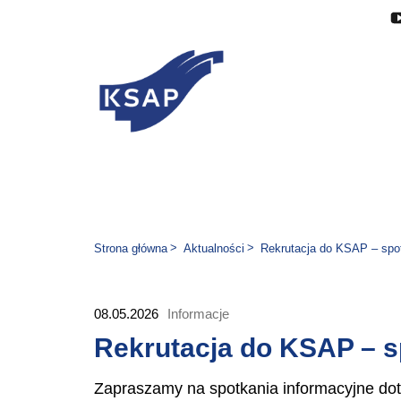
Przejdź do głównej treści
Przejdź do menu
Przejdź do stopki
Zmień wersję językową stron
Jesteś tutaj:
Strona główna
Aktualności
Rekrutacja do KSAP – spot
08.05.2026
Informacje
Rekrutacja do KSAP – s
Zapraszamy na spotkania informacyjne dot