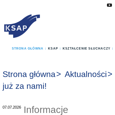
Przejdź do głównej treści
Przejdź do menu
Przejdź do stopki
Zmień wersję językową strony
STRONA GŁÓWNA
KSAP
KSZTAŁCENIE SŁUCHACZY
Jesteś tutaj:
Strona główna
Aktualności
już za nami!
Informacje
07.07.2026