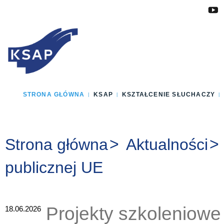
Przejdź do głównej treści
Przejdź do menu
Przejdź do stopki
Zmień wersję językową strony
STRONA GŁÓWNA
KSAP
KSZTAŁCENIE SŁUCHACZY
Jesteś tutaj:
Strona główna
Aktualności
publicznej UE
Projekty szkoleniowe
18.06.2026