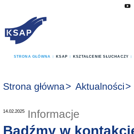
Przejdź do głównej treści
Przejdź do menu
Przejdź do stopki
Zmień wersję językową strony
STRONA GŁÓWNA
KSAP
KSZTAŁCENIE SŁUCHACZY
Jesteś tutaj:
Strona główna
Aktualności
Informacje
14.02.2025
Bądźmy w kontakcie