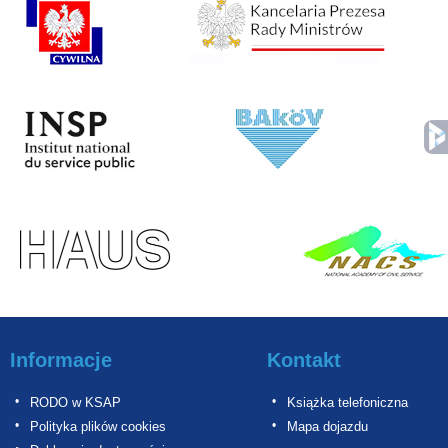
Informacje
Kontakt
RODO w KSAP
Książka telefoniczna
Polityka plików cookies
Mapa dojazdu