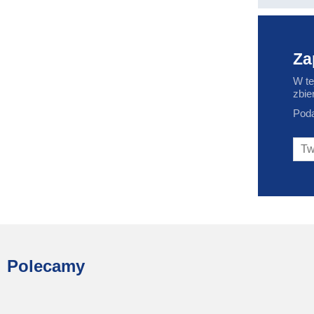
Za
W te
zbie
Poda
Polecamy