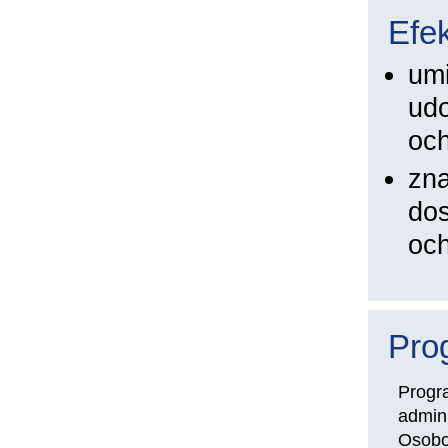
Efek
umi
udo
och
zna
dos
oc
Pro
Progr
admin
Osobo