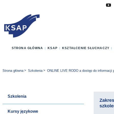
Przejdź do głównej treści
Przejdź do menu
Przejdź do stopki
Zmień wersję językową strony
STRONA GŁÓWNA
KSAP
KSZTAŁCENIE SŁUCHACZY
Jesteś tutaj:
Strona główna
Szkolenia
ONLINE LIVE RODO a dostęp do informacji p
Szkolenia
Zakre
szkole
Kursy językowe