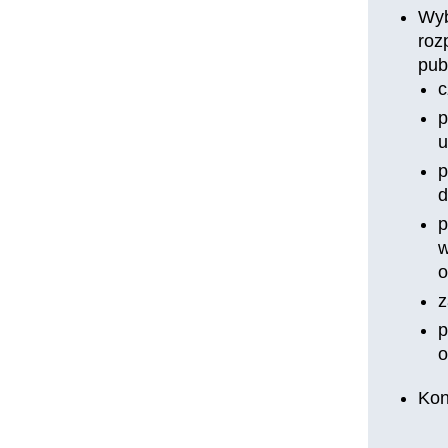
Wyb
roz
pub
c
p
u
p
d
p
w
o
z
p
o
Kon