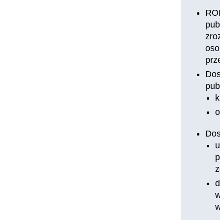
ROD
pub
zro
oso
prz
Dos
pub
k
o
Dos
u
p
z
d
w
w