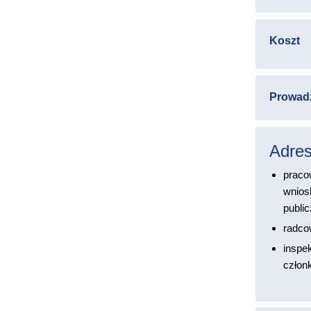
Koszt
Prowad
Adres
praco
wnios
publi
radco
inspe
człon