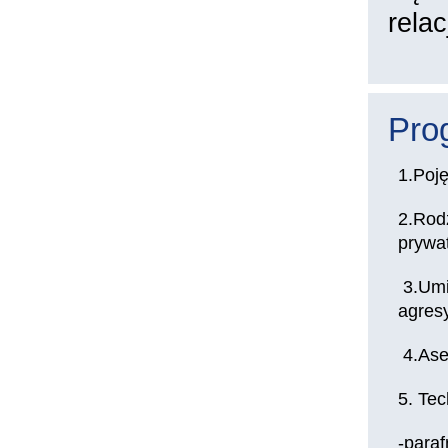
rela
Pro
1.Poję
2.Rod
prywa
3.Umi
agresy
4.Aser
5. Tec
-para