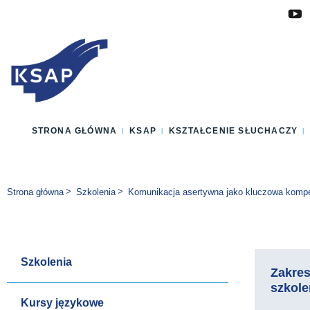
Przejdź do głównej treści
Przejdź do menu
Przejdź do stopki
Zmień wersję językową strony
STRONA GŁÓWNA
KSAP
KSZTAŁCENIE SŁUCHACZY
Jesteś tutaj:
Strona główna
Szkolenia
Komunikacja asertywna jako kluczowa kompe
Szkolenia
Zakre
szkole
Kursy językowe