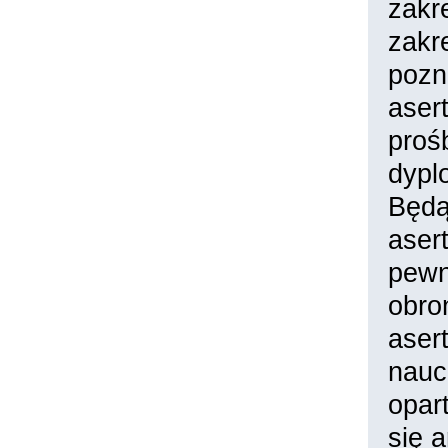
zakr
zakr
pozn
aser
proś
dypl
Będą
aser
pewn
obro
aser
nauc
opar
się 