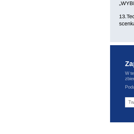
„WYBI
13.Te
scenk
Za
W te
zbie
Poda