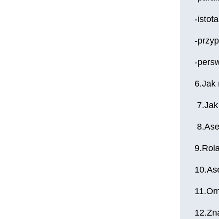
-isto
-przy
-pers
6.Jak 
7.Jak 
8.Ase
9.Rola
10.As
11.Om
12.Zn