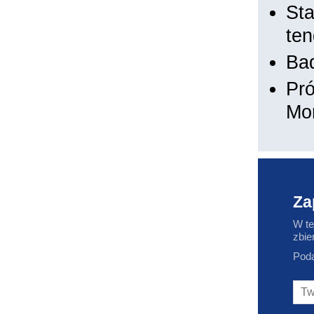
Sta
ten
Bad
Pró
Mon
Za
W te
zbie
Poda