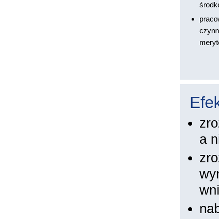
środ
praco
czynn
meryt
Efek
zro
a n
zr
wyn
wn
nab