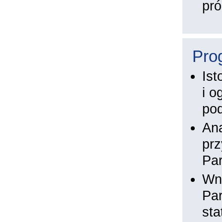
pró
Pro
Ist
i o
pod
Ana
prz
Par
Wni
Par
sta