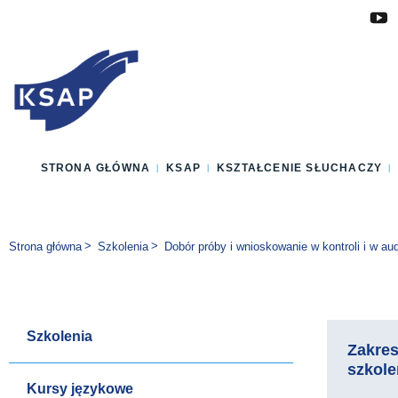
Przejdź do głównej treści
Przejdź do menu
Przejdź do stopki
Zmień wersję językową strony
STRONA GŁÓWNA
KSAP
KSZTAŁCENIE SŁUCHACZY
Jesteś tutaj:
Strona główna
Szkolenia
Dobór próby i wnioskowanie w kontroli i w au
Szkolenia
Zakre
szkole
Kursy językowe