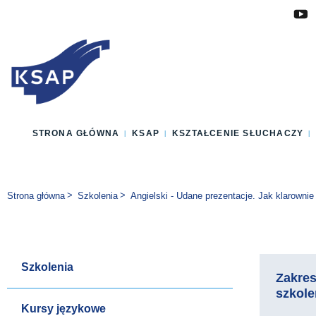
Przejdź do głównej treści
Przejdź do menu
Przejdź do stopki
Zmień wersję językową strony
STRONA GŁÓWNA
KSAP
KSZTAŁCENIE SŁUCHACZY
Jesteś tutaj:
Strona główna
Szkolenia
Angielski - Udane prezentacje. Jak klarowni
Szkolenia
Zakre
szkole
Kursy językowe