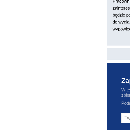
Pracownic
zaintere
będzie p
do wygła
wypowied
Za
W te
zbie
Poda