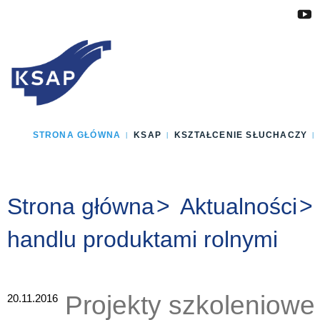
Przejdź do głównej treści
Przejdź do menu
Przejdź do stopki
Zmień wersję językową strony
STRONA GŁÓWNA
KSAP
KSZTAŁCENIE SŁUCHACZY
Jesteś tutaj:
Strona główna
Aktualności
handlu produktami rolnymi
Projekty szkoleniowe
20.11.2016