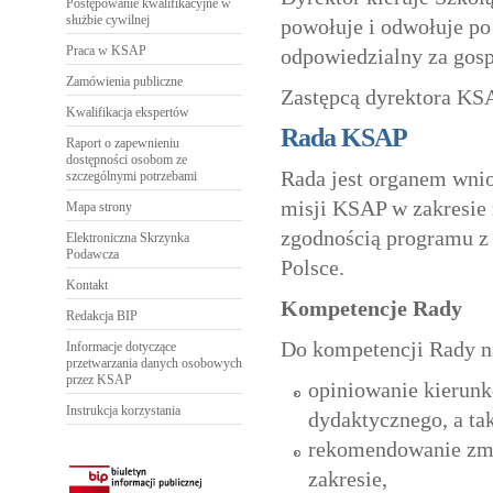
Postępowanie kwalifikacyjne w
służbie cywilnej
powołuje i odwołuje po 
Praca w KSAP
odpowiedzialny za gos
Zamówienia publiczne
Zastępcą dyrektora KSA
Kwalifikacja ekspertów
Rada KSAP
Raport o zapewnieniu
dostępności osobom ze
Rada jest organem wnio
szczególnymi potrzebami
misji KSAP w zakresie 
Mapa strony
zgodnością programu z 
Elektroniczna Skrzynka
Podawcza
Polsce.
Kontakt
Kompetencje Rady
Redakcja BIP
Do kompetencji Rady n
Informacje dotyczące
przetwarzania danych osobowych
przez KSAP
opiniowanie kierunk
Instrukcja korzystania
dydaktycznego, a ta
rekomendowanie zmi
zakresie,