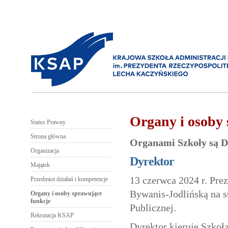
Organy i osoby 
Status Prawny
Strona główna
Organami Szkoły są Dy
Organizacja
Dyrektor
Majątek
13 czerwca 2024 r. Pr
Przedmiot działań i kompetencje
Bywanis-Jodlińską na s
Organy i osoby sprawujące
funkcje
Publicznej.
Rekrutacja KSAP
Dyrektor kieruje Szkoł