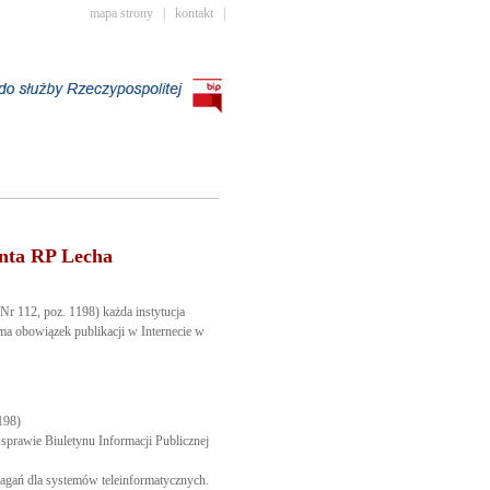
mapa strony
|
kontakt
|
enta RP Lecha
Nr 112, poz. 1198) każda instytucja
 ma obowiązek publikacji w Internecie w
198)
sprawie Biuletynu Informacji Publicznej
gań dla systemów teleinformatycznych.