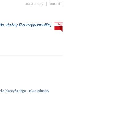
mapa strony
|
kontakt
|
ha Kaczyńskiego - tekst jednolity