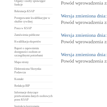
Organy i osoby sprawujące
Powód wprowadzenia zm
funkcje
Rekrutacja KSAP
Wersja zmieniona dnia:
Postępowanie kwalifikacyjne w
Powód wprowadzenia zm
służbie cywilnej
Praca w KSAP
Wersja zmieniona dnia:
Zamówienia publiczne
Powód wprowadzenia z
Kwalifikacja ekspertów
Raport o zapewnieniu
dostępności osobom ze
Wersja zmieniona dnia:
szczególnymi potrzebami
Powód wprowadzenia z
Mapa strony
Elektroniczna Skrzynka
Podawcza
Kontakt
Redakcja BIP
Informacje dotyczące
przetwarzania danych osobowych
przez KSAP
Instrukcja korzystania