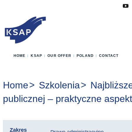
Przejdź do głównej treści
Przejdź do menu
Przejdź do stopki
Zmień wersję językową strony
HOME
KSAP
OUR OFFER
POLAND
CONTACT
You are here:
Home
Szkolenia
Najbliższ
publicznej – praktyczne aspek
Zakres