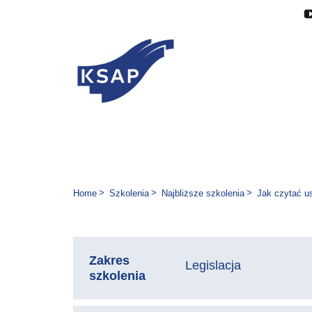
Przejdź do głównej treści
Przejdź do menu
Przejdź do stopki
Zmień wersję językową stron
You are here:
Home
Szkolenia
Najbliższe szkolenia
Jak czytać u
Zakres
Legislacja
szkolenia