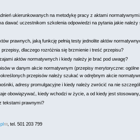
adnień ukierunkowanych na metodykę pracy z aktami normatywnymi
 ma dawać uczestnikom szkolenia odpowiedzi na pytania jakie należy
tów prawnych, jaką funkcję pełnią testy jednolite aktów normatywn
ć przepisy, dlaczego rozróżnia się brzmienie i treść przepisu?
dzajami aktów normatywnych i kiedy należy je brać pod uwagę?
pisów w danym akcie normatywnym (przepisy merytoryczne: ogólne i
dy określonych przepisów należy szukać w odrębnym akcie normaty
odnośniki, adresy promulgacyjne i kiedy należy zwrócić na nie szczeg
aje obowiązywać, kiedy wchodzi w życie, a od kiedy jest stosowany,
 z tekstami prawnymi?
pl
(link sends e-mail)
, tel. 501 203 799