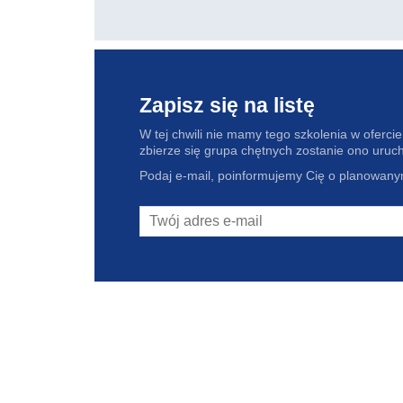
Zapisz się na listę
W tej chwili nie mamy tego szkolenia w ofercie, 
zbierze się grupa chętnych zostanie ono uruc
Podaj e-mail, poinformujemy Cię o planowanym