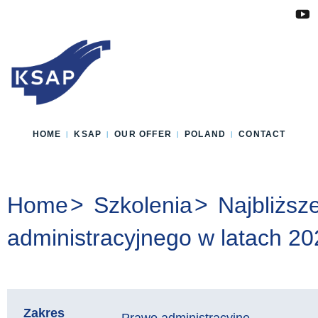
Przejdź do głównej treści
Przejdź do menu
Przejdź do stopki
Zmień wersję językową strony
HOME
KSAP
OUR OFFER
POLAND
CONTACT
You are here:
Home
Szkolenia
Najbliższ
administracyjnego w latach 2
Zakres