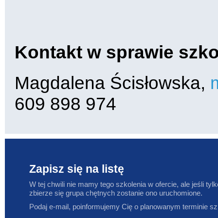
Kontakt w sprawie szko
Magdalena Ścisłowska,
609 898 974
Zapisz się na listę
W tej chwili nie mamy tego szkolenia w ofercie, ale jeśli tylk
zbierze się grupa chętnych zostanie ono uruchomione.
Podaj e-mail, poinformujemy Cię o planowanym terminie sz