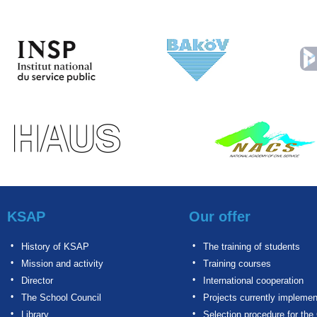
KSAP
Our offer
History of KSAP
The training of students
Mission and activity
Training courses
Director
International cooperation
The School Council
Projects currently impleme
Library
Selection procedure for the 