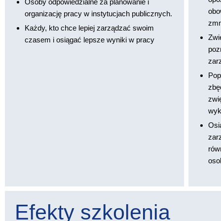
Osoby odpowiedzialne za planowanie i
obo
organizację pracy w instytucjach publicznych.
zmn
Każdy, kto chce lepiej zarządzać swoim
Zwi
czasem i osiągać lepsze wyniki w pracy
poz
zar
Pop
zbę
zwi
wyk
Osi
zar
rów
oso
Efekty szkolenia