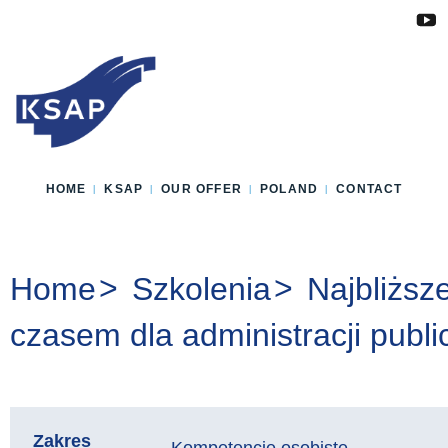
Przejdź do głównej treści
Przejdź do menu
Przejdź do stopki
Zmień wersję językową strony
HOME
KSAP
OUR OFFER
POLAND
CONTACT
You are here:
Home
Szkolenia
Najbliższ
czasem dla administracji publi
Zakres