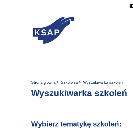
Przejdź do głównej treści
Przejdź do menu
Przejdź do stopki
Zmień wersję językową stron
Jesteś tutaj:
Strona główna
Szkolenia
Wyszukiwarka szkoleń
Wyszukiwarka szkoleń
Wybierz tematykę szkoleń: