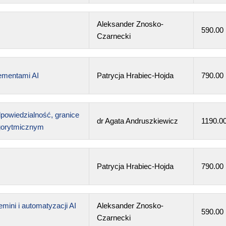
Aleksander Znosko-
590.00
Czarnecki
lementami AI
Patrycja Hrabiec-Hojda
790.00
dpowiedzialność, granice
dr Agata Andruszkiewicz
1190.0
lgorytmicznym
Patrycja Hrabiec-Hojda
790.00
ini i automatyzacji AI
Aleksander Znosko-
590.00
Czarnecki